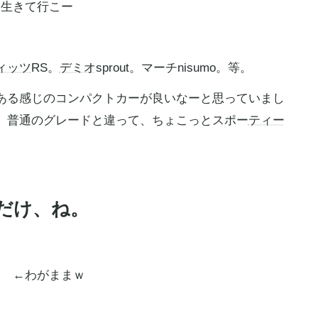
ルに生きて行こー
ィッツ
RS。
デミオ
sprout。マーチnisumo。等。
ある感じのコンパクトカーが良いなーと思っていまし
、普通のグレードと違って、ちょこっとスポー
ティー
だけ、ね。
なー ←わがままｗ